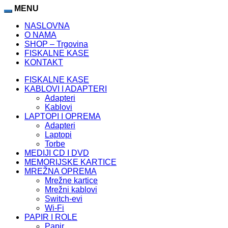
MENU
NASLOVNA
O NAMA
SHOP – Trgovina
FISKALNE KASE
KONTAKT
FISKALNE KASE
KABLOVI I ADAPTERI
Adapteri
Kablovi
LAPTOPI I OPREMA
Adapteri
Laptopi
Torbe
MEDIJI CD I DVD
MEMORIJSKE KARTICE
MREŽNA OPREMA
Mrežne kartice
Mrežni kablovi
Switch-evi
Wi-Fi
PAPIR I ROLE
Papir