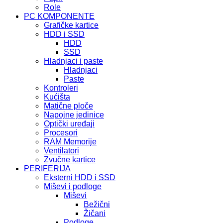
Role
PC KOMPONENTE
Grafičke kartice
HDD i SSD
HDD
SSD
Hladnjaci i paste
Hladnjaci
Paste
Kontroleri
Kućišta
Matične ploče
Napojne jedinice
Optički uređaji
Procesori
RAM Memorije
Ventilatori
Zvučne kartice
PERIFERIJA
Eksterni HDD i SSD
Miševi i podloge
Miševi
Bežični
Žičani
Podloge