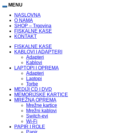
MENU
NASLOVNA
O NAMA
SHOP – Trgovina
FISKALNE KASE
KONTAKT
FISKALNE KASE
KABLOVI I ADAPTERI
Adapteri
Kablovi
LAPTOPI I OPREMA
Adapteri
Laptopi
Torbe
MEDIJI CD I DVD
MEMORIJSKE KARTICE
MREŽNA OPREMA
Mrežne kartice
Mrežni kablovi
Switch-evi
Wi-Fi
PAPIR I ROLE
Papir