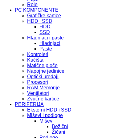
Role
PC KOMPONENTE
Grafičke kartice
HDD i SSD
HDD
SSD
Hladnjaci i paste
Hladnjaci
Paste
Kontroleri
Kućišta
Matične ploče
Napojne jedinice
Optički uređaji
Procesori
RAM Memorije
Ventilatori
Zvučne kartice
PERIFERIJA
Eksterni HDD i SSD
Miševi i podloge
Miševi
Bežični
Žičani
Podloge