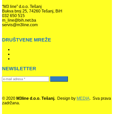
“M3 line” d.o.o. Tešanj
Bukva broj 25, 74260 Tešanj, BiH
032 650 515
m_line@bih.net.ba
servis@m3line.com
DRUŠTVENE MREŽE
NEWSLETTER
© 2020
M3line d.o.o. Tešanj.
Design by
MEDIA
. Sva prava
zadržana.