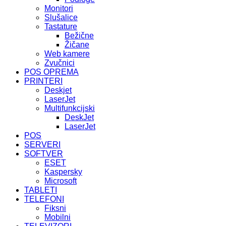
Monitori
Slušalice
Tastature
Bežične
Žičane
Web kamere
Zvučnici
POS OPREMA
PRINTERI
Deskjet
LaserJet
Multifunkcijski
DeskJet
LaserJet
POS
SERVERI
SOFTVER
ESET
Kaspersky
Microsoft
TABLETI
TELEFONI
Fiksni
Mobilni