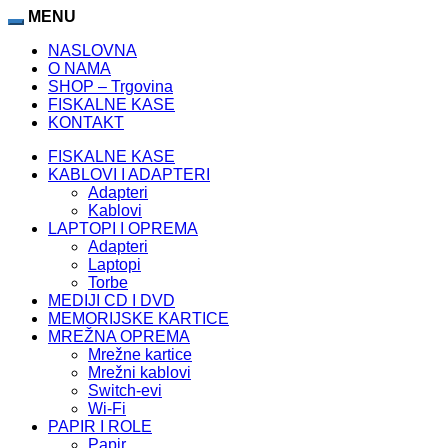
ino
Lidercasino
MENU
Padişahbet
atlasbet
atlasbet
atlasbet
jojobet
matbet
NASLOVNA
O NAMA
SHOP – Trgovina
FISKALNE KASE
KONTAKT
FISKALNE KASE
KABLOVI I ADAPTERI
Adapteri
Kablovi
LAPTOPI I OPREMA
Adapteri
Laptopi
Torbe
MEDIJI CD I DVD
MEMORIJSKE KARTICE
MREŽNA OPREMA
Mrežne kartice
Mrežni kablovi
Switch-evi
Wi-Fi
PAPIR I ROLE
Papir