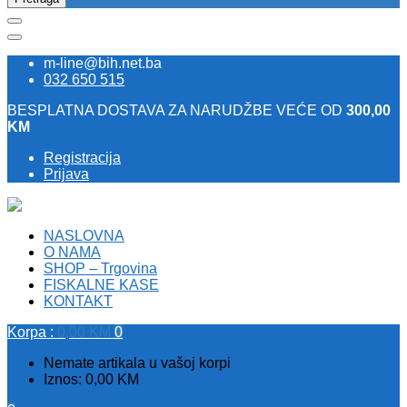
m-line@bih.net.ba
032 650 515
BESPLATNA DOSTAVA ZA NARUDŽBE VEĆE OD
300,00
KM
Registracija
Prijava
NASLOVNA
O NAMA
SHOP – Trgovina
FISKALNE KASE
KONTAKT
Korpa :
0,00
KM
0
Nemate artikala u vašoj korpi
Iznos:
0,00
KM