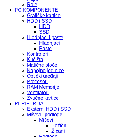
Role
PC KOMPONENTE
Grafičke kartice
HDD i SSD
HDD
SSD
Hladnjaci i paste
Hladnjaci
Paste
Kontroleri
Kućišta
Matične ploče
Napojne jedinice
Optički uređaji
Procesori
RAM Memorije
Ventilatori
Zvučne kartice
PERIFERIJA
Eksterni HDD i SSD
Miševi i podloge
Miševi
Bežični
Žičani
Podloge