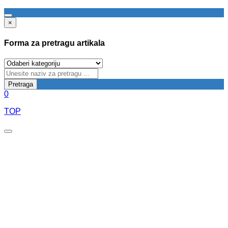
×
Forma za pretragu artikala
Pretraga
0
TOP