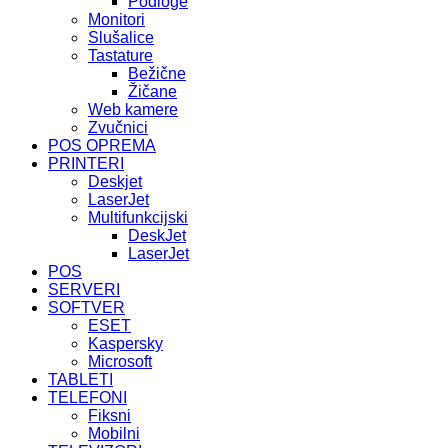
Podloge
Monitori
Slušalice
Tastature
Bežične
Žičane
Web kamere
Zvučnici
POS OPREMA
PRINTERI
Deskjet
LaserJet
Multifunkcijski
DeskJet
LaserJet
POS
SERVERI
SOFTVER
ESET
Kaspersky
Microsoft
TABLETI
TELEFONI
Fiksni
Mobilni