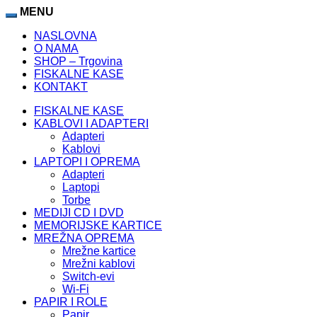
MENU
NASLOVNA
O NAMA
SHOP – Trgovina
FISKALNE KASE
KONTAKT
FISKALNE KASE
KABLOVI I ADAPTERI
Adapteri
Kablovi
LAPTOPI I OPREMA
Adapteri
Laptopi
Torbe
MEDIJI CD I DVD
MEMORIJSKE KARTICE
MREŽNA OPREMA
Mrežne kartice
Mrežni kablovi
Switch-evi
Wi-Fi
PAPIR I ROLE
Papir