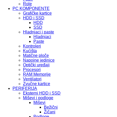
Role
PC KOMPONENTE
Grafičke kartice
HDD i SSD
HDD
SSD
Hladnjaci i paste
Hladnjaci
Paste
Kontroleri
Kućišta
Matične ploče
Napojne jedinice
Optički uređaji
Procesori
RAM Memorije
Ventilatori
Zvučne kartice
PERIFERIJA
Eksterni HDD i SSD
Miševi i podloge
Miševi
Bežični
Žičani
Podloge