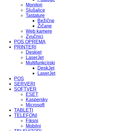
Monitori
Slušalice
Tastature
Bežične
Žičane
Web kamere
Zvučnici
POS OPREMA
PRINTERI
Deskjet
LaserJet
Multifunkcijski
DeskJet
LaserJet
POS
SERVERI
SOFTVER
ESET
Kaspersky
Microsoft
TABLETI
TELEFONI
Fiksni
Mobilni