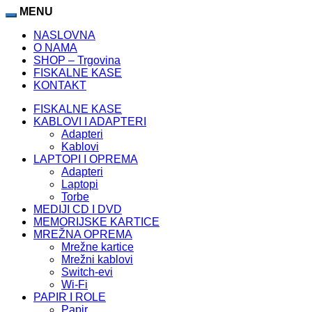
sino
MENU
Padişahbet
atlasbet
atlasbet
atlasbet
jojobet
matbet
lunabet
va
NASLOVNA
O NAMA
SHOP – Trgovina
FISKALNE KASE
KONTAKT
FISKALNE KASE
KABLOVI I ADAPTERI
Adapteri
Kablovi
LAPTOPI I OPREMA
Adapteri
Laptopi
Torbe
MEDIJI CD I DVD
MEMORIJSKE KARTICE
MREŽNA OPREMA
Mrežne kartice
Mrežni kablovi
Switch-evi
Wi-Fi
PAPIR I ROLE
Papir