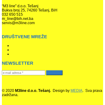
“M3 line” d.o.o. Tešanj
Bukva broj 25, 74260 Tešanj, BiH
032 650 515
m_line@bih.net.ba
servis@m3line.com
DRUŠTVENE MREŽE
NEWSLETTER
© 2020
M3line d.o.o. Tešanj.
Design by
MEDIA
. Sva prava
zadržana.