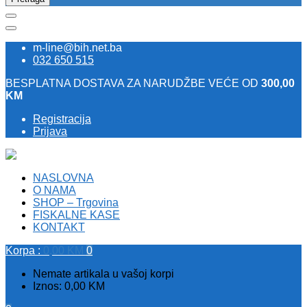
m-line@bih.net.ba
032 650 515
BESPLATNA DOSTAVA ZA NARUDŽBE VEĆE OD
300,00
KM
Registracija
Prijava
NASLOVNA
O NAMA
SHOP – Trgovina
FISKALNE KASE
KONTAKT
Korpa :
0,00
KM
0
Nemate artikala u vašoj korpi
Iznos:
0,00
KM