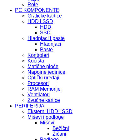
Role
PC KOMPONENTE
Grafičke kartice
HDD i SSD
HDD
SSD
Hladnjaci i paste
Hladnjaci
Paste
Kontroleri
Kućišta
Matične ploče
Napojne jedinice
Optički uređaji
Procesori
RAM Memorije
Ventilatori
Zvučne kartice
PERIFERIJA
Eksterni HDD i SSD
Miševi i podloge
Miševi
Bežični
Žičani
Podloge