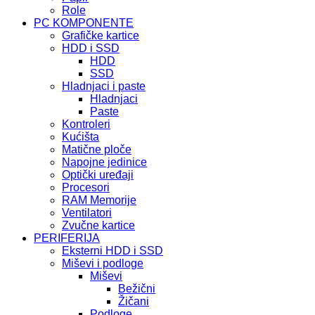
Role
PC KOMPONENTE
Grafičke kartice
HDD i SSD
HDD
SSD
Hladnjaci i paste
Hladnjaci
Paste
Kontroleri
Kućišta
Matične ploče
Napojne jedinice
Optički uređaji
Procesori
RAM Memorije
Ventilatori
Zvučne kartice
PERIFERIJA
Eksterni HDD i SSD
Miševi i podloge
Miševi
Bežični
Žičani
Podloge