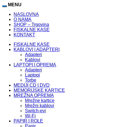
MENU
NASLOVNA
O NAMA
SHOP – Trgovina
FISKALNE KASE
KONTAKT
FISKALNE KASE
KABLOVI I ADAPTERI
Adapteri
Kablovi
LAPTOPI I OPREMA
Adapteri
Laptopi
Torbe
MEDIJI CD I DVD
MEMORIJSKE KARTICE
MREŽNA OPREMA
Mrežne kartice
Mrežni kablovi
Switch-evi
Wi-Fi
PAPIR I ROLE
Papir