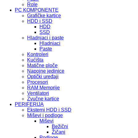
Role
PC KOMPONENTE
Grafičke kartice
HDD i SSD
HDD
SSD
Hladnjaci i paste
Hladnjaci
Paste
Kontroleri
Kućišta
Matične ploče
Napojne jedinice
Optički uređaji
Procesori
RAM Memorije
Ventilatori
Zvučne kartice
PERIFERIJA
Eksterni HDD i SSD
Miševi i podloge
Miševi
Bežični
Žičani
Podloge