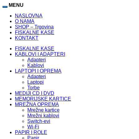
MENU
NASLOVNA
O NAMA
SHOP – Trgovina
FISKALNE KASE
KONTAKT
FISKALNE KASE
KABLOVI I ADAPTERI
Adapteri
Kablovi
LAPTOPI I OPREMA
Adapteri
Laptopi
Torbe
MEDIJI CD I DVD
MEMORIJSKE KARTICE
MREŽNA OPREMA
Mrežne kartice
Mrežni kablovi
Switch-evi
Wi-Fi
PAPIR I ROLE
Papir