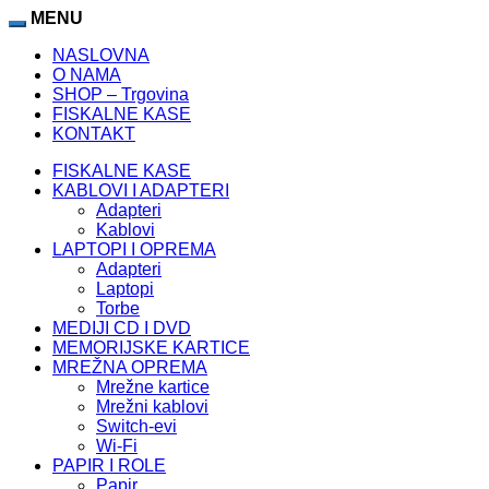
MENU
NASLOVNA
O NAMA
SHOP – Trgovina
FISKALNE KASE
KONTAKT
FISKALNE KASE
KABLOVI I ADAPTERI
Adapteri
Kablovi
LAPTOPI I OPREMA
Adapteri
Laptopi
Torbe
MEDIJI CD I DVD
MEMORIJSKE KARTICE
MREŽNA OPREMA
Mrežne kartice
Mrežni kablovi
Switch-evi
Wi-Fi
PAPIR I ROLE
Papir