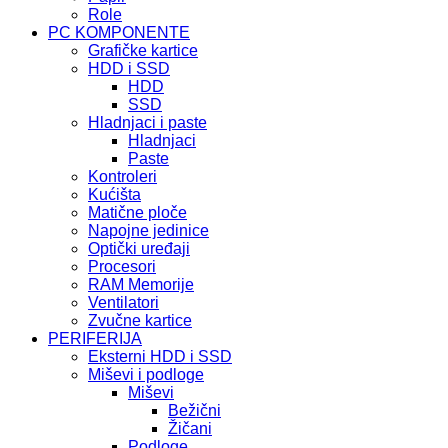
Role
PC KOMPONENTE
Grafičke kartice
HDD i SSD
HDD
SSD
Hladnjaci i paste
Hladnjaci
Paste
Kontroleri
Kućišta
Matične ploče
Napojne jedinice
Optički uređaji
Procesori
RAM Memorije
Ventilatori
Zvučne kartice
PERIFERIJA
Eksterni HDD i SSD
Miševi i podloge
Miševi
Bežični
Žičani
Podloge