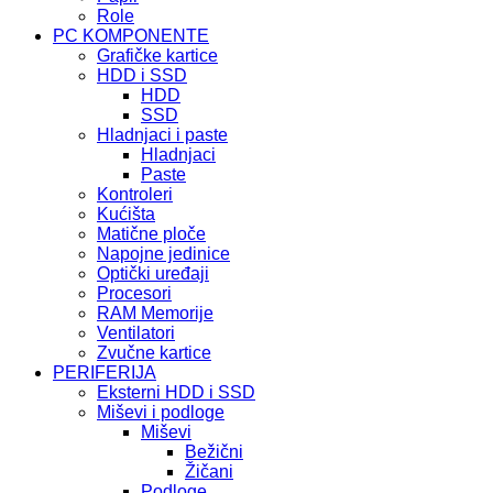
Role
PC KOMPONENTE
Grafičke kartice
HDD i SSD
HDD
SSD
Hladnjaci i paste
Hladnjaci
Paste
Kontroleri
Kućišta
Matične ploče
Napojne jedinice
Optički uređaji
Procesori
RAM Memorije
Ventilatori
Zvučne kartice
PERIFERIJA
Eksterni HDD i SSD
Miševi i podloge
Miševi
Bežični
Žičani
Podloge