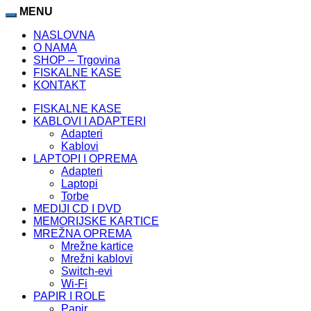
MENU
NASLOVNA
O NAMA
SHOP – Trgovina
FISKALNE KASE
KONTAKT
FISKALNE KASE
KABLOVI I ADAPTERI
Adapteri
Kablovi
LAPTOPI I OPREMA
Adapteri
Laptopi
Torbe
MEDIJI CD I DVD
MEMORIJSKE KARTICE
MREŽNA OPREMA
Mrežne kartice
Mrežni kablovi
Switch-evi
Wi-Fi
PAPIR I ROLE
Papir