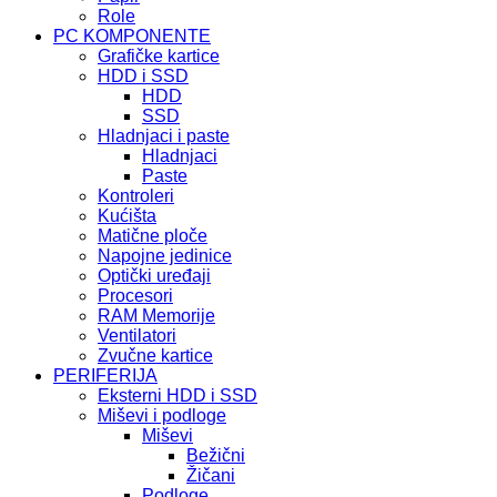
Role
PC KOMPONENTE
Grafičke kartice
HDD i SSD
HDD
SSD
Hladnjaci i paste
Hladnjaci
Paste
Kontroleri
Kućišta
Matične ploče
Napojne jedinice
Optički uređaji
Procesori
RAM Memorije
Ventilatori
Zvučne kartice
PERIFERIJA
Eksterni HDD i SSD
Miševi i podloge
Miševi
Bežični
Žičani
Podloge