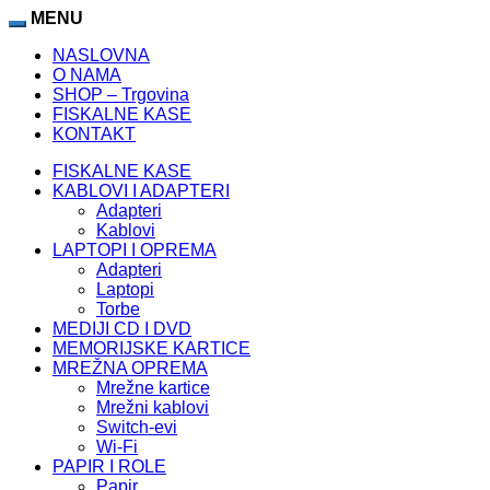
ahbet
MENU
Galabet Giriş
ligobet
Hitbet
porno izle
Vippark
kingroyal
betp
NASLOVNA
O NAMA
SHOP – Trgovina
FISKALNE KASE
KONTAKT
FISKALNE KASE
KABLOVI I ADAPTERI
Adapteri
Kablovi
LAPTOPI I OPREMA
Adapteri
Laptopi
Torbe
MEDIJI CD I DVD
MEMORIJSKE KARTICE
MREŽNA OPREMA
Mrežne kartice
Mrežni kablovi
Switch-evi
Wi-Fi
PAPIR I ROLE
Papir