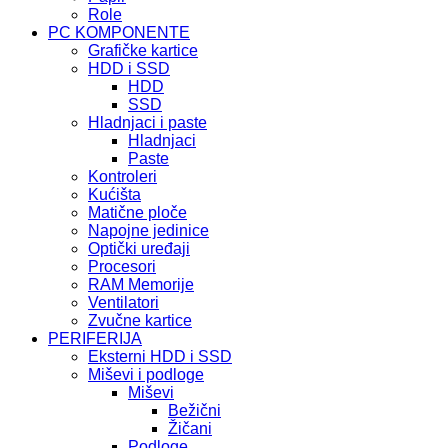
Role
PC KOMPONENTE
Grafičke kartice
HDD i SSD
HDD
SSD
Hladnjaci i paste
Hladnjaci
Paste
Kontroleri
Kućišta
Matične ploče
Napojne jedinice
Optički uređaji
Procesori
RAM Memorije
Ventilatori
Zvučne kartice
PERIFERIJA
Eksterni HDD i SSD
Miševi i podloge
Miševi
Bežični
Žičani
Podloge