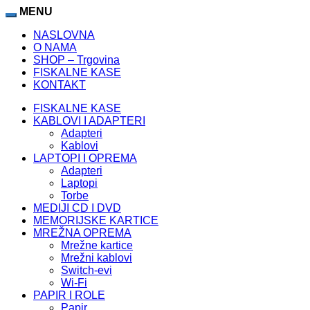
MENU
NASLOVNA
O NAMA
SHOP – Trgovina
FISKALNE KASE
KONTAKT
FISKALNE KASE
KABLOVI I ADAPTERI
Adapteri
Kablovi
LAPTOPI I OPREMA
Adapteri
Laptopi
Torbe
MEDIJI CD I DVD
MEMORIJSKE KARTICE
MREŽNA OPREMA
Mrežne kartice
Mrežni kablovi
Switch-evi
Wi-Fi
PAPIR I ROLE
Papir