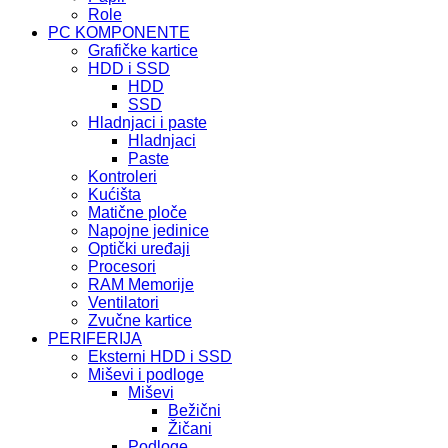
Role
PC KOMPONENTE
Grafičke kartice
HDD i SSD
HDD
SSD
Hladnjaci i paste
Hladnjaci
Paste
Kontroleri
Kućišta
Matične ploče
Napojne jedinice
Optički uređaji
Procesori
RAM Memorije
Ventilatori
Zvučne kartice
PERIFERIJA
Eksterni HDD i SSD
Miševi i podloge
Miševi
Bežični
Žičani
Podloge