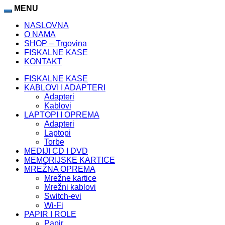
MENU
NASLOVNA
O NAMA
SHOP – Trgovina
FISKALNE KASE
KONTAKT
FISKALNE KASE
KABLOVI I ADAPTERI
Adapteri
Kablovi
LAPTOPI I OPREMA
Adapteri
Laptopi
Torbe
MEDIJI CD I DVD
MEMORIJSKE KARTICE
MREŽNA OPREMA
Mrežne kartice
Mrežni kablovi
Switch-evi
Wi-Fi
PAPIR I ROLE
Papir