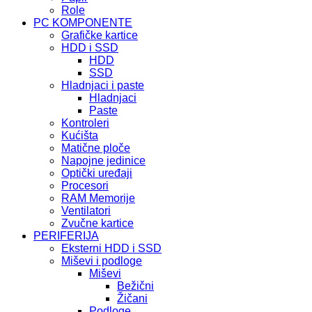
Role
PC KOMPONENTE
Grafičke kartice
HDD i SSD
HDD
SSD
Hladnjaci i paste
Hladnjaci
Paste
Kontroleri
Kućišta
Matične ploče
Napojne jedinice
Optički uređaji
Procesori
RAM Memorije
Ventilatori
Zvučne kartice
PERIFERIJA
Eksterni HDD i SSD
Miševi i podloge
Miševi
Bežični
Žičani
Podloge