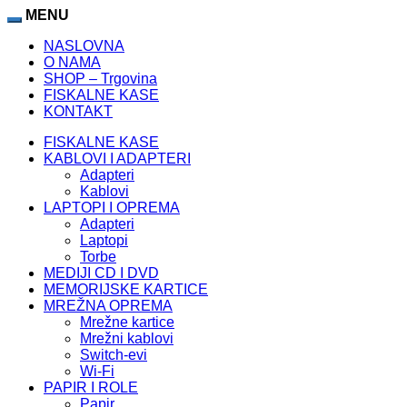
MENU
NASLOVNA
O NAMA
SHOP – Trgovina
FISKALNE KASE
KONTAKT
FISKALNE KASE
KABLOVI I ADAPTERI
Adapteri
Kablovi
LAPTOPI I OPREMA
Adapteri
Laptopi
Torbe
MEDIJI CD I DVD
MEMORIJSKE KARTICE
MREŽNA OPREMA
Mrežne kartice
Mrežni kablovi
Switch-evi
Wi-Fi
PAPIR I ROLE
Papir