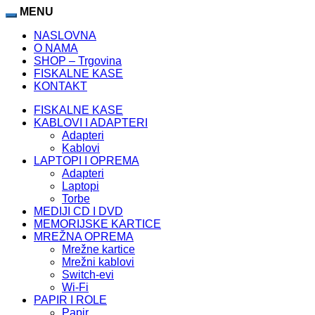
MENU
NASLOVNA
O NAMA
SHOP – Trgovina
FISKALNE KASE
KONTAKT
FISKALNE KASE
KABLOVI I ADAPTERI
Adapteri
Kablovi
LAPTOPI I OPREMA
Adapteri
Laptopi
Torbe
MEDIJI CD I DVD
MEMORIJSKE KARTICE
MREŽNA OPREMA
Mrežne kartice
Mrežni kablovi
Switch-evi
Wi-Fi
PAPIR I ROLE
Papir