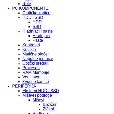
Role
PC KOMPONENTE
Grafičke kartice
HDD i SSD
HDD
SSD
Hladnjaci i paste
Hladnjaci
Paste
Kontroleri
Kućišta
Matične ploče
Napojne jedinice
Optički uređaji
Procesori
RAM Memorije
Ventilatori
Zvučne kartice
PERIFERIJA
Eksterni HDD i SSD
Miševi i podloge
Miševi
Bežični
Žičani
Podloge