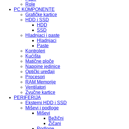
Role
PC KOMPONENTE
Grafičke kartice
HDD i SSD
HDD
SSD
Hladnjaci i paste
Hladnjaci
Paste
Kontroleri
Kućišta
Matične ploče
Napojne jedinice
Optički uređaji
Procesori
RAM Memorije
Ventilatori
Zvučne kartice
PERIFERIJA
Eksterni HDD i SSD
Miševi i podloge
Miševi
Bežični
Žičani
Podloge