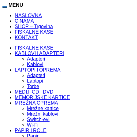
MENU
NASLOVNA
O NAMA
SHOP – Trgovina
FISKALNE KASE
KONTAKT
FISKALNE KASE
KABLOVI I ADAPTERI
Adapteri
Kablovi
LAPTOPI I OPREMA
Adapteri
Laptopi
Torbe
MEDIJI CD I DVD
MEMORIJSKE KARTICE
MREŽNA OPREMA
Mrežne kartice
Mrežni kablovi
Switch-evi
Wi-Fi
PAPIR I ROLE
Papir