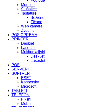
Podloge
Monitori
Slušalice
Tastature
Bežične
Žičane
Web kamere
Zvučnici
POS OPREMA
PRINTERI
Deskjet
LaserJet
Multifunkcijski
DeskJet
LaserJet
POS
SERVERI
SOFTVER
ESET
Kaspersky
Microsoft
TABLETI
TELEFONI
Fiksni
Mobilni