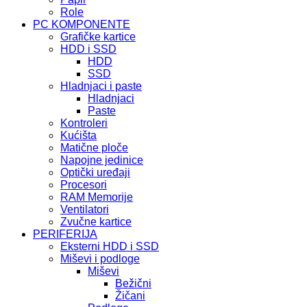
Role
PC KOMPONENTE
Grafičke kartice
HDD i SSD
HDD
SSD
Hladnjaci i paste
Hladnjaci
Paste
Kontroleri
Kućišta
Matične ploče
Napojne jedinice
Optički uređaji
Procesori
RAM Memorije
Ventilatori
Zvučne kartice
PERIFERIJA
Eksterni HDD i SSD
Miševi i podloge
Miševi
Bežični
Žičani