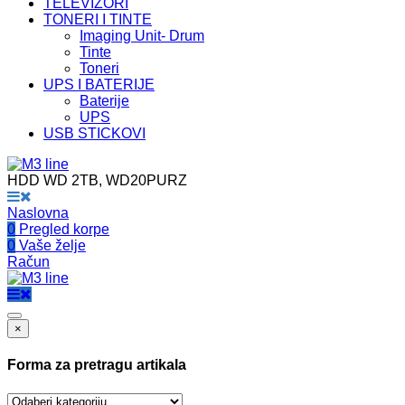
TELEVIZORI
TONERI I TINTE
Imaging Unit- Drum
Tinte
Toneri
UPS I BATERIJE
Baterije
UPS
USB STICKOVI
HDD WD 2TB, WD20PURZ
Naslovna
0
Pregled korpe
0
Vaše želje
Račun
×
Forma za pretragu artikala