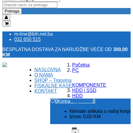
Pretraga
m-line@bih.net.ba
032 650 515
BESPLATNA DOSTAVA ZA NARUDŽBE VEĆE OD
300,00
KM
Početna
NASLOVNA
Registracija
PC
O NAMA
Prijava
SHOP – Trgovina
KOMPONENTE
FISKALNE KASE
HDD i SSD
KONTAKT
HDD
0
Korpa :
0,00
KM
0
Nemate artikala u vašoj korpi
Iznos:
0,00
KM
×