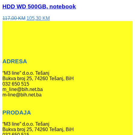
HDD WD 500GB, notebook
117,00
KM
105,30
KM
ADRESA
“M3 line” d.o.o. Tešanj
Bukva broj 25, 74260 Tešanj, BiH
032 650 515
m_line@bih.net.ba
m-line@bih.net.ba
PRODAJA
“M3 line” d.o.o. Tešanj
Bukva broj 25, 74260 Tešanj, BiH
032 650 515