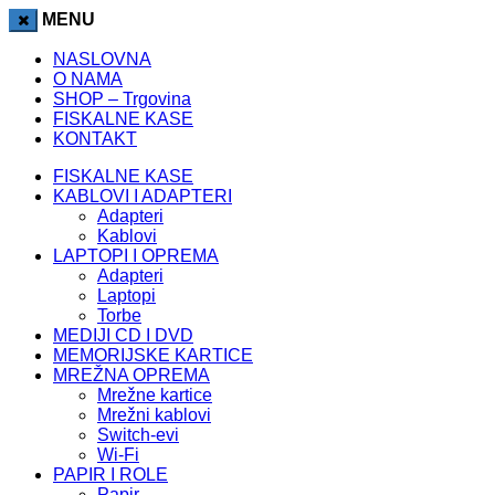
kingroyal
betpark
betpark
meritking
grandpashabet
casibom
jojobet
MENU
NASLOVNA
O NAMA
SHOP – Trgovina
FISKALNE KASE
KONTAKT
FISKALNE KASE
KABLOVI I ADAPTERI
Adapteri
Kablovi
LAPTOPI I OPREMA
Adapteri
Laptopi
Torbe
MEDIJI CD I DVD
MEMORIJSKE KARTICE
MREŽNA OPREMA
Mrežne kartice
Mrežni kablovi
Switch-evi
Wi-Fi
PAPIR I ROLE
Papir