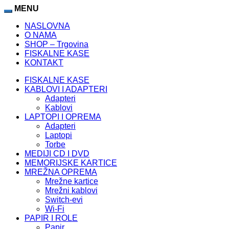
MENU
NASLOVNA
O NAMA
SHOP – Trgovina
FISKALNE KASE
KONTAKT
FISKALNE KASE
KABLOVI I ADAPTERI
Adapteri
Kablovi
LAPTOPI I OPREMA
Adapteri
Laptopi
Torbe
MEDIJI CD I DVD
MEMORIJSKE KARTICE
MREŽNA OPREMA
Mrežne kartice
Mrežni kablovi
Switch-evi
Wi-Fi
PAPIR I ROLE
Papir