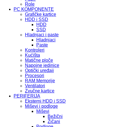
Role
PC KOMPONENTE
Grafičke kartice
HDD i SSD
HDD
SSD
Hladnjaci i paste
Hladnjaci
Paste
Kontroleri
Kućišta
Matične ploče
Napojne jedinice
Optički uređaji
Procesori
RAM Memorije
Ventilatori
Zvučne kartice
PERIFERIJA
Eksterni HDD i SSD
Miševi i podloge
Miševi
Bežični
Žičani
Podloge