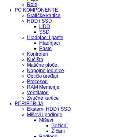
Role
PC KOMPONENTE
Grafičke kartice
HDD i SSD
HDD
SSD
Hladnjaci i paste
Hladnjaci
Paste
Kontroleri
Kućišta
Matične ploče
Napojne jedinice
Optički uređaji
Procesori
RAM Memorije
Ventilatori
Zvučne kartice
PERIFERIJA
Eksterni HDD i SSD
Miševi i podloge
Miševi
Bežični
Žičani
Podloge