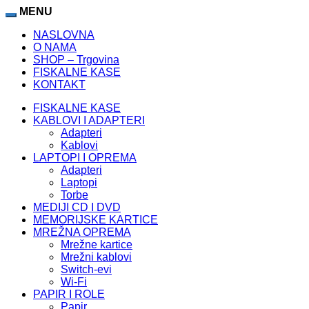
MENU
NASLOVNA
O NAMA
SHOP – Trgovina
FISKALNE KASE
KONTAKT
FISKALNE KASE
KABLOVI I ADAPTERI
Adapteri
Kablovi
LAPTOPI I OPREMA
Adapteri
Laptopi
Torbe
MEDIJI CD I DVD
MEMORIJSKE KARTICE
MREŽNA OPREMA
Mrežne kartice
Mrežni kablovi
Switch-evi
Wi-Fi
PAPIR I ROLE
Papir