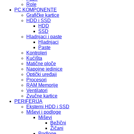
Role
PC KOMPONENTE
Grafičke kartice
HDD i SSD
HDD
SSD
Hladnjaci i paste
Hladnjaci
Paste
Kontroleri
Kućišta
Matične ploče
Napojne jedinice
Optički uređaji
Procesori
RAM Memorije
Ventilatori
Zvučne kartice
PERIFERIJA
Eksterni HDD i SSD
Miševi i podloge
Miševi
Bežični
Žičani
Podloge