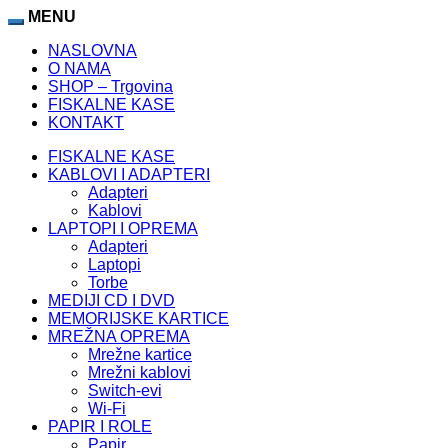
MENU
NASLOVNA
O NAMA
SHOP – Trgovina
FISKALNE KASE
KONTAKT
FISKALNE KASE
KABLOVI I ADAPTERI
Adapteri
Kablovi
LAPTOPI I OPREMA
Adapteri
Laptopi
Torbe
MEDIJI CD I DVD
MEMORIJSKE KARTICE
MREŽNA OPREMA
Mrežne kartice
Mrežni kablovi
Switch-evi
Wi-Fi
PAPIR I ROLE
Papir