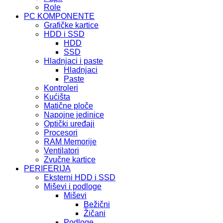
Role
PC KOMPONENTE
Grafičke kartice
HDD i SSD
HDD
SSD
Hladnjaci i paste
Hladnjaci
Paste
Kontroleri
Kućišta
Matične ploče
Napojne jedinice
Optički uređaji
Procesori
RAM Memorije
Ventilatori
Zvučne kartice
PERIFERIJA
Eksterni HDD i SSD
Miševi i podloge
Miševi
Bežični
Žičani
Podloge