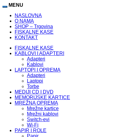
MENU
NASLOVNA
O NAMA
SHOP – Trgovina
FISKALNE KASE
KONTAKT
FISKALNE KASE
KABLOVI I ADAPTERI
Adapteri
Kablovi
LAPTOPI I OPREMA
Adapteri
Laptopi
Torbe
MEDIJI CD I DVD
MEMORIJSKE KARTICE
MREŽNA OPREMA
Mrežne kartice
Mrežni kablovi
Switch-evi
Wi-Fi
PAPIR I ROLE
Papir