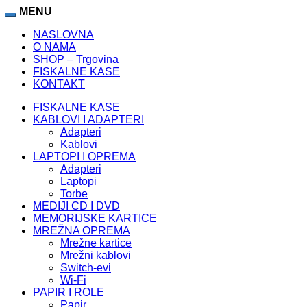
MENU
NASLOVNA
O NAMA
SHOP – Trgovina
FISKALNE KASE
KONTAKT
FISKALNE KASE
KABLOVI I ADAPTERI
Adapteri
Kablovi
LAPTOPI I OPREMA
Adapteri
Laptopi
Torbe
MEDIJI CD I DVD
MEMORIJSKE KARTICE
MREŽNA OPREMA
Mrežne kartice
Mrežni kablovi
Switch-evi
Wi-Fi
PAPIR I ROLE
Papir