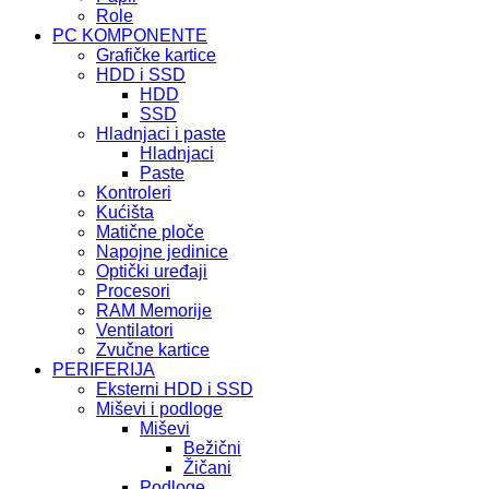
Role
PC KOMPONENTE
Grafičke kartice
HDD i SSD
HDD
SSD
Hladnjaci i paste
Hladnjaci
Paste
Kontroleri
Kućišta
Matične ploče
Napojne jedinice
Optički uređaji
Procesori
RAM Memorije
Ventilatori
Zvučne kartice
PERIFERIJA
Eksterni HDD i SSD
Miševi i podloge
Miševi
Bežični
Žičani
Podloge