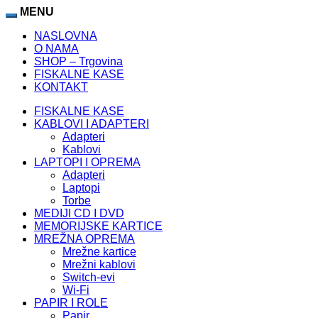
MENU
NASLOVNA
O NAMA
SHOP – Trgovina
FISKALNE KASE
KONTAKT
FISKALNE KASE
KABLOVI I ADAPTERI
Adapteri
Kablovi
LAPTOPI I OPREMA
Adapteri
Laptopi
Torbe
MEDIJI CD I DVD
MEMORIJSKE KARTICE
MREŽNA OPREMA
Mrežne kartice
Mrežni kablovi
Switch-evi
Wi-Fi
PAPIR I ROLE
Papir