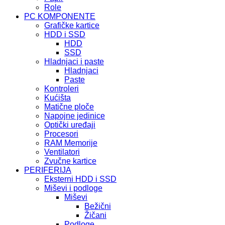
Role
PC KOMPONENTE
Grafičke kartice
HDD i SSD
HDD
SSD
Hladnjaci i paste
Hladnjaci
Paste
Kontroleri
Kućišta
Matične ploče
Napojne jedinice
Optički uređaji
Procesori
RAM Memorije
Ventilatori
Zvučne kartice
PERIFERIJA
Eksterni HDD i SSD
Miševi i podloge
Miševi
Bežični
Žičani
Podloge