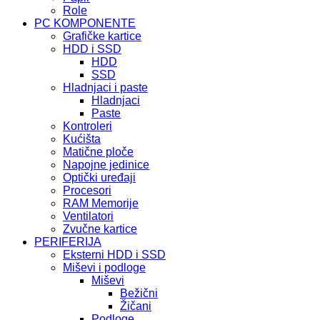
Role
PC KOMPONENTE
Grafičke kartice
HDD i SSD
HDD
SSD
Hladnjaci i paste
Hladnjaci
Paste
Kontroleri
Kućišta
Matične ploče
Napojne jedinice
Optički uređaji
Procesori
RAM Memorije
Ventilatori
Zvučne kartice
PERIFERIJA
Eksterni HDD i SSD
Miševi i podloge
Miševi
Bežični
Žičani
Podloge