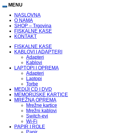
MENU
NASLOVNA
O NAMA
SHOP – Trgovina
FISKALNE KASE
KONTAKT
FISKALNE KASE
KABLOVI I ADAPTERI
Adapteri
Kablovi
LAPTOPI I OPREMA
Adapteri
Laptopi
Torbe
MEDIJI CD I DVD
MEMORIJSKE KARTICE
MREŽNA OPREMA
Mrežne kartice
Mrežni kablovi
Switch-evi
Wi-Fi
PAPIR I ROLE
Papir