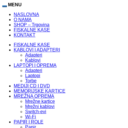
MENU
NASLOVNA
O NAMA
SHOP – Trgovina
FISKALNE KASE
KONTAKT
FISKALNE KASE
KABLOVI I ADAPTERI
Adapteri
Kablovi
LAPTOPI I OPREMA
Adapteri
Laptopi
Torbe
MEDIJI CD I DVD
MEMORIJSKE KARTICE
MREŽNA OPREMA
Mrežne kartice
Mrežni kablovi
Switch-evi
Wi-Fi
PAPIR I ROLE
Papir