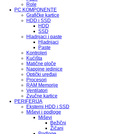
Role
PC KOMPONENTE
Grafičke kartice
HDD i SSD
HDD
SSD
Hladnjaci i paste
Hladnjaci
Paste
Kontroleri
Kućišta
Matične ploče
Napojne jedinice
Optički uređaji
Procesori
RAM Memorije
Ventilatori
Zvučne kartice
PERIFERIJA
Eksterni HDD i SSD
Miševi i podloge
Miševi
Bežični
Žičani
Podloge