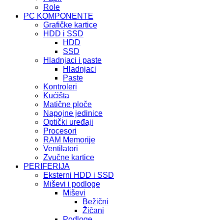
Role
PC KOMPONENTE
Grafičke kartice
HDD i SSD
HDD
SSD
Hladnjaci i paste
Hladnjaci
Paste
Kontroleri
Kućišta
Matične ploče
Napojne jedinice
Optički uređaji
Procesori
RAM Memorije
Ventilatori
Zvučne kartice
PERIFERIJA
Eksterni HDD i SSD
Miševi i podloge
Miševi
Bežični
Žičani
Podloge