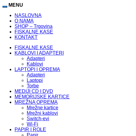
MENU
NASLOVNA
O NAMA
SHOP – Trgovina
FISKALNE KASE
KONTAKT
FISKALNE KASE
KABLOVI I ADAPTERI
Adapteri
Kablovi
LAPTOPI I OPREMA
Adapteri
Laptopi
Torbe
MEDIJI CD I DVD
MEMORIJSKE KARTICE
MREŽNA OPREMA
Mrežne kartice
Mrežni kablovi
Switch-evi
Wi-Fi
PAPIR I ROLE
Papir