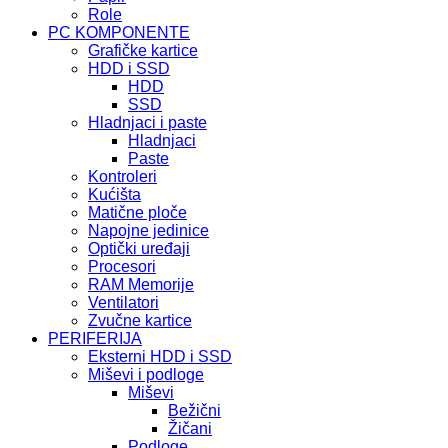
Role
PC KOMPONENTE
Grafičke kartice
HDD i SSD
HDD
SSD
Hladnjaci i paste
Hladnjaci
Paste
Kontroleri
Kućišta
Matične ploče
Napojne jedinice
Optički uređaji
Procesori
RAM Memorije
Ventilatori
Zvučne kartice
PERIFERIJA
Eksterni HDD i SSD
Miševi i podloge
Miševi
Bežični
Žičani
Podloge