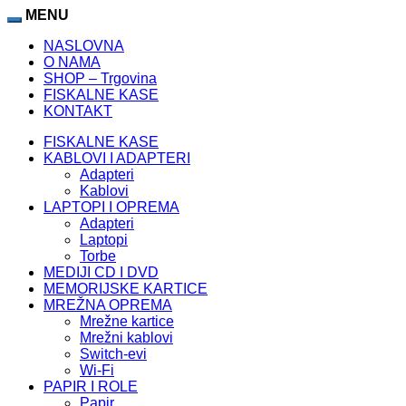
MENU
NASLOVNA
O NAMA
SHOP – Trgovina
FISKALNE KASE
KONTAKT
FISKALNE KASE
KABLOVI I ADAPTERI
Adapteri
Kablovi
LAPTOPI I OPREMA
Adapteri
Laptopi
Torbe
MEDIJI CD I DVD
MEMORIJSKE KARTICE
MREŽNA OPREMA
Mrežne kartice
Mrežni kablovi
Switch-evi
Wi-Fi
PAPIR I ROLE
Papir