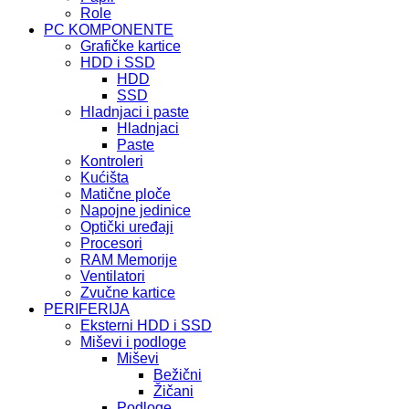
Role
PC KOMPONENTE
Grafičke kartice
HDD i SSD
HDD
SSD
Hladnjaci i paste
Hladnjaci
Paste
Kontroleri
Kućišta
Matične ploče
Napojne jedinice
Optički uređaji
Procesori
RAM Memorije
Ventilatori
Zvučne kartice
PERIFERIJA
Eksterni HDD i SSD
Miševi i podloge
Miševi
Bežični
Žičani
Podloge