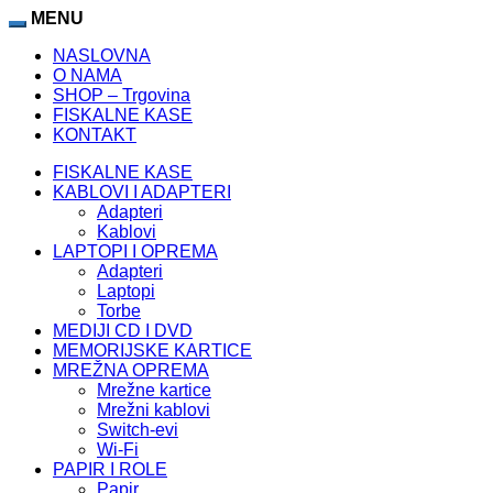
MENU
NASLOVNA
O NAMA
SHOP – Trgovina
FISKALNE KASE
KONTAKT
FISKALNE KASE
KABLOVI I ADAPTERI
Adapteri
Kablovi
LAPTOPI I OPREMA
Adapteri
Laptopi
Torbe
MEDIJI CD I DVD
MEMORIJSKE KARTICE
MREŽNA OPREMA
Mrežne kartice
Mrežni kablovi
Switch-evi
Wi-Fi
PAPIR I ROLE
Papir