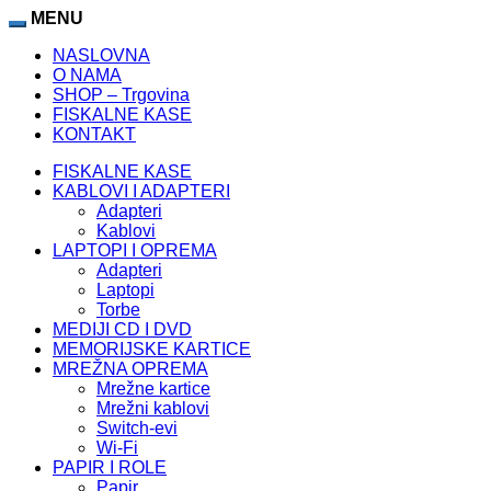
MENU
NASLOVNA
O NAMA
SHOP – Trgovina
FISKALNE KASE
KONTAKT
FISKALNE KASE
KABLOVI I ADAPTERI
Adapteri
Kablovi
LAPTOPI I OPREMA
Adapteri
Laptopi
Torbe
MEDIJI CD I DVD
MEMORIJSKE KARTICE
MREŽNA OPREMA
Mrežne kartice
Mrežni kablovi
Switch-evi
Wi-Fi
PAPIR I ROLE
Papir