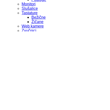
Monitori
Slušalice
Tastature
Bežične
Žičane
Web kamere
Zvučnici
POS OPREMA
PRINTERI
Deskjet
LaserJet
Multifunkcijski
DeskJet
LaserJet
POS
SERVERI
SOFTVER
ESET
Kaspersky
Microsoft
TABLETI
TELEFONI
Fiksni
Mobilni