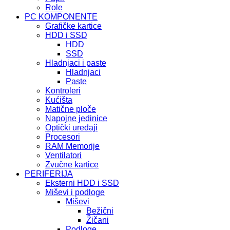
Role
PC KOMPONENTE
Grafičke kartice
HDD i SSD
HDD
SSD
Hladnjaci i paste
Hladnjaci
Paste
Kontroleri
Kućišta
Matične ploče
Napojne jedinice
Optički uređaji
Procesori
RAM Memorije
Ventilatori
Zvučne kartice
PERIFERIJA
Eksterni HDD i SSD
Miševi i podloge
Miševi
Bežični
Žičani
Podloge