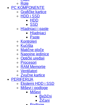
Role
PC KOMPONENTE
Grafičke kartice
HDD i SSD
HDD
SSD
Hladnjaci i paste
Hladnjaci
Paste
Kontroleri
Kućišta
Matične ploče
Napojne jedinice
Optički uređaji
Procesori
RAM Memorije
Ventilatori
Zvučne kartice
PERIFERIJA
Eksterni HDD i SSD
Miševi i podloge
Miševi
Bežični
Žičani
Podloge