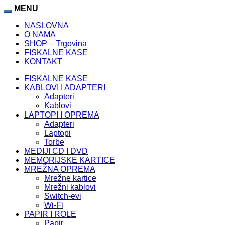
MENU
NASLOVNA
O NAMA
SHOP – Trgovina
FISKALNE KASE
KONTAKT
FISKALNE KASE
KABLOVI I ADAPTERI
Adapteri
Kablovi
LAPTOPI I OPREMA
Adapteri
Laptopi
Torbe
MEDIJI CD I DVD
MEMORIJSKE KARTICE
MREŽNA OPREMA
Mrežne kartice
Mrežni kablovi
Switch-evi
Wi-Fi
PAPIR I ROLE
Papir