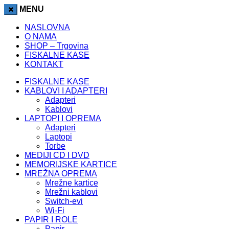
MENU
habet
casibom
jojobet
atlasbet
atlasbet
marsbahis
jojobet
NASLOVNA
O NAMA
SHOP – Trgovina
FISKALNE KASE
KONTAKT
FISKALNE KASE
KABLOVI I ADAPTERI
Adapteri
Kablovi
LAPTOPI I OPREMA
Adapteri
Laptopi
Torbe
MEDIJI CD I DVD
MEMORIJSKE KARTICE
MREŽNA OPREMA
Mrežne kartice
Mrežni kablovi
Switch-evi
Wi-Fi
PAPIR I ROLE
Papir