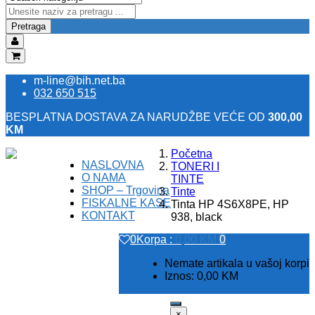
Pretraga
m-line@bih.net.ba
032 650 515
BESPLATNA DOSTAVA ZA NARUDŽBE VEĆE OD
300,00
KM
Početna
NASLOVNA
Registracija
TONERI I
O NAMA
Prijava
TINTE
SHOP – Trgovina
Tinte
FISKALNE KASE
Tinta HP 4S6X8PE, HP
KONTAKT
938, black
0
Korpa :
0,00
KM
0
Nemate artikala u vašoj korpi
Iznos:
0,00
KM
×