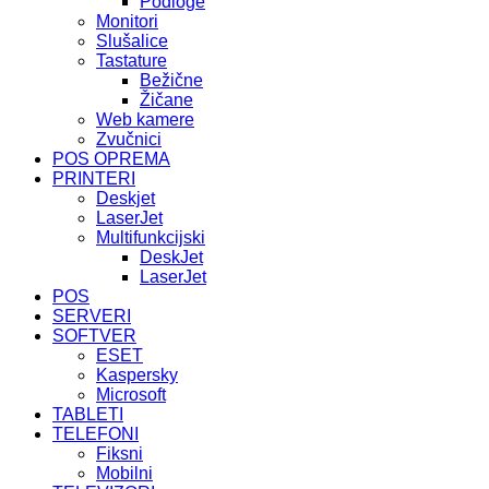
Podloge
Monitori
Slušalice
Tastature
Bežične
Žičane
Web kamere
Zvučnici
POS OPREMA
PRINTERI
Deskjet
LaserJet
Multifunkcijski
DeskJet
LaserJet
POS
SERVERI
SOFTVER
ESET
Kaspersky
Microsoft
TABLETI
TELEFONI
Fiksni
Mobilni