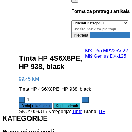
Forma za pretragu artikala
Pretraga
MSI Pro MP225V 22"
Miš Genius DX-125
Tinta HP 4S6X8PE,
HP 938, black
99,45
KM
Tinta HP 4S6X8PE, HP 938, black
Dodaj u košaricu
Kupiti odmah
SKU:
009315
Kategorija:
Tinte
Brand:
HP
KATEGORIJE
Povezani proizvodi