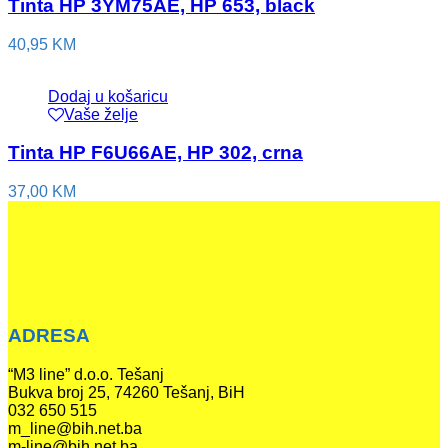
Tinta HP 3YM75AE, HP 653, black
40,95
KM
Dodaj u košaricu
Vaše želje
Tinta HP F6U66AE, HP 302, crna
37,00
KM
ADRESA
“M3 line” d.o.o. Tešanj
Bukva broj 25, 74260 Tešanj, BiH
032 650 515
m_line@bih.net.ba
m-line@bih.net.ba