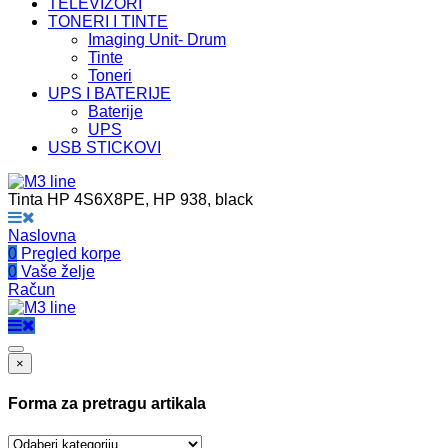
TELEVIZORI
TONERI I TINTE
Imaging Unit- Drum
Tinte
Toneri
UPS I BATERIJE
Baterije
UPS
USB STICKOVI
Tinta HP 4S6X8PE, HP 938, black
Naslovna
0
Pregled korpe
0
Vaše želje
Račun
×
Forma za pretragu artikala