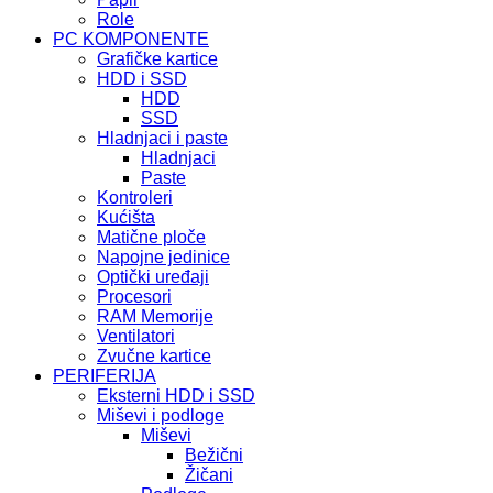
Role
PC KOMPONENTE
Grafičke kartice
HDD i SSD
HDD
SSD
Hladnjaci i paste
Hladnjaci
Paste
Kontroleri
Kućišta
Matične ploče
Napojne jedinice
Optički uređaji
Procesori
RAM Memorije
Ventilatori
Zvučne kartice
PERIFERIJA
Eksterni HDD i SSD
Miševi i podloge
Miševi
Bežični
Žičani