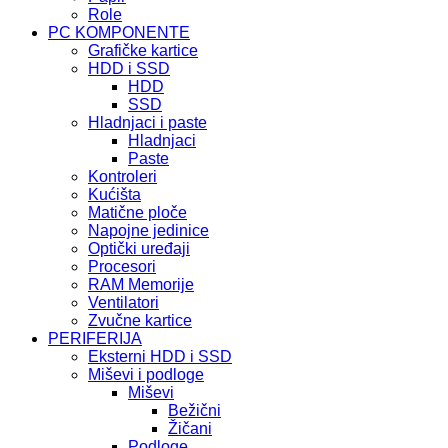
Role
PC KOMPONENTE
Grafičke kartice
HDD i SSD
HDD
SSD
Hladnjaci i paste
Hladnjaci
Paste
Kontroleri
Kućišta
Matične ploče
Napojne jedinice
Optički uređaji
Procesori
RAM Memorije
Ventilatori
Zvučne kartice
PERIFERIJA
Eksterni HDD i SSD
Miševi i podloge
Miševi
Bežični
Žičani
Podloge