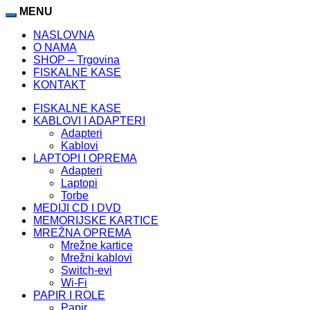
MENU
NASLOVNA
O NAMA
SHOP – Trgovina
FISKALNE KASE
KONTAKT
FISKALNE KASE
KABLOVI I ADAPTERI
Adapteri
Kablovi
LAPTOPI I OPREMA
Adapteri
Laptopi
Torbe
MEDIJI CD I DVD
MEMORIJSKE KARTICE
MREŽNA OPREMA
Mrežne kartice
Mrežni kablovi
Switch-evi
Wi-Fi
PAPIR I ROLE
Papir