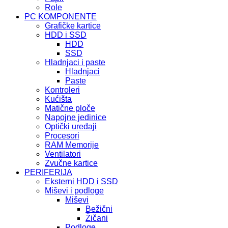
Role
PC KOMPONENTE
Grafičke kartice
HDD i SSD
HDD
SSD
Hladnjaci i paste
Hladnjaci
Paste
Kontroleri
Kućišta
Matične ploče
Napojne jedinice
Optički uređaji
Procesori
RAM Memorije
Ventilatori
Zvučne kartice
PERIFERIJA
Eksterni HDD i SSD
Miševi i podloge
Miševi
Bežični
Žičani
Podloge