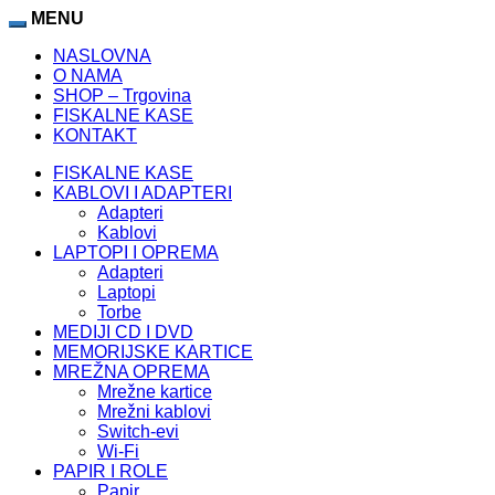
MENU
NASLOVNA
O NAMA
SHOP – Trgovina
FISKALNE KASE
KONTAKT
FISKALNE KASE
KABLOVI I ADAPTERI
Adapteri
Kablovi
LAPTOPI I OPREMA
Adapteri
Laptopi
Torbe
MEDIJI CD I DVD
MEMORIJSKE KARTICE
MREŽNA OPREMA
Mrežne kartice
Mrežni kablovi
Switch-evi
Wi-Fi
PAPIR I ROLE
Papir