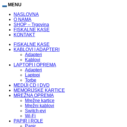
MENU
NASLOVNA
O NAMA
SHOP – Trgovina
FISKALNE KASE
KONTAKT
FISKALNE KASE
KABLOVI I ADAPTERI
Adapteri
Kablovi
LAPTOPI I OPREMA
Adapteri
Laptopi
Torbe
MEDIJI CD I DVD
MEMORIJSKE KARTICE
MREŽNA OPREMA
Mrežne kartice
Mrežni kablovi
Switch-evi
Wi-Fi
PAPIR I ROLE
Papir