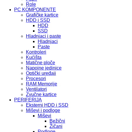
Role
PC KOMPONENTE
Grafičke kartice
HDD i SSD
HDD
SSD
Hladnjaci i paste
Hladnjaci
Paste
Kontroleri
Kućišta
Matične ploče
Napojne jedinice
Optički uređaji
Procesori
RAM Memorije
Ventilatori
Zvučne kartice
PERIFERIJA
Eksterni HDD i SSD
Miševi i podloge
Miševi
Bežični
Žičani
Podloge