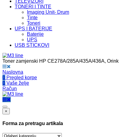
TELEVIZORI
TONERI I TINTE
Imaging Unit- Drum
Tinte
Toneri
UPS I BATERIJE
Baterije
UPS
USB STICKOVI
Toner zamjenski HP CE278A/285A/435A/436A, Orink
Naslovna
0
Pregled korpe
0
Vaše želje
Račun
×
Forma za pretragu artikala