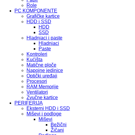
Role
PC KOMPONENTE
Grafičke kartice
HDD i SSD
HDD
SSD
Hladnjaci i paste
Hladnjaci
Paste
Kontroleri
Kućišta
Matične ploče
Napojne jedinice
Optički uređaji
Procesori
RAM Memorije
Ventilatori
Zvučne kartice
PERIFERIJA
Eksterni HDD i SSD
Miševi i podloge
Miševi
Bežični
Žičani