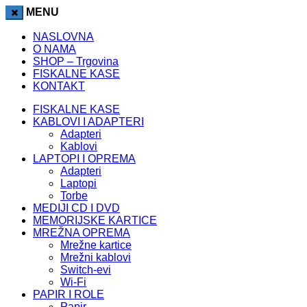
tking
grandpashabet
casibom
jojobet
atlasbet
atlasbet
marsbahis
j
MENU
NASLOVNA
O NAMA
SHOP – Trgovina
FISKALNE KASE
KONTAKT
FISKALNE KASE
KABLOVI I ADAPTERI
Adapteri
Kablovi
LAPTOPI I OPREMA
Adapteri
Laptopi
Torbe
MEDIJI CD I DVD
MEMORIJSKE KARTICE
MREŽNA OPREMA
Mrežne kartice
Mrežni kablovi
Switch-evi
Wi-Fi
PAPIR I ROLE
Papir