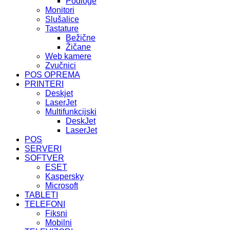
Podloge
Monitori
Slušalice
Tastature
Bežične
Žičane
Web kamere
Zvučnici
POS OPREMA
PRINTERI
Deskjet
LaserJet
Multifunkcijski
DeskJet
LaserJet
POS
SERVERI
SOFTVER
ESET
Kaspersky
Microsoft
TABLETI
TELEFONI
Fiksni
Mobilni