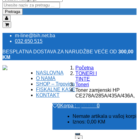
Pretraga
m-line@bih.net.ba
032 650 515
BESPLATNA DOSTAVA ZA NARUDŽBE VEĆE OD
300,00
KM
Početna
NASLOVNA
Registracija
TONERI I
O NAMA
Prijava
TINTE
SHOP – Trgovina
Toneri
FISKALNE KASE
Toner zamjenski HP
KONTAKT
CE278A/285A/435A/436A,
0
Korpa :
0,00
KM
0
Nemate artikala u vašoj korpi
Iznos:
0,00
KM
×