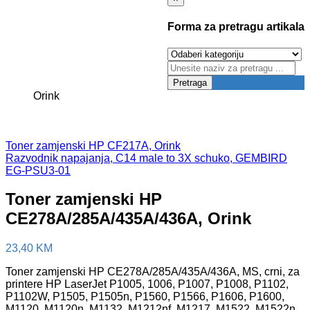
Forma za pretragu artikala
Pretraga
Orink
Toner zamjenski HP CF217A, Orink
Razvodnik napajanja, C14 male to 3X schuko, GEMBIRD
EG-PSU3-01
Toner zamjenski HP
CE278A/285A/435A/436A, Orink
23,40
KM
Toner zamjenski HP CE278A/285A/435A/436A, MS, crni, za
printere HP LaserJet P1005, 1006, P1007, P1008, P1102,
P1102W, P1505, P1505n, P1560, P1566, P1606, P1600,
M1120, M1120n, M1132, M1212nf, M1217, M1522, M1522n,