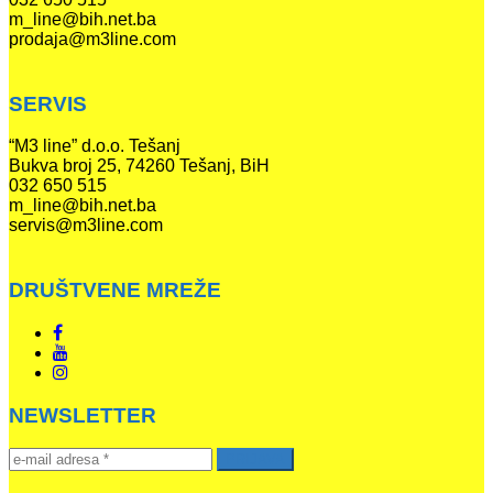
m_line@bih.net.ba
prodaja@m3line.com
SERVIS
“M3 line” d.o.o. Tešanj
Bukva broj 25, 74260 Tešanj, BiH
032 650 515
m_line@bih.net.ba
servis@m3line.com
DRUŠTVENE MREŽE
NEWSLETTER