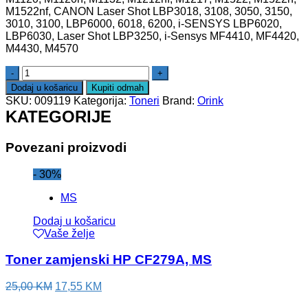
M1522nf, CANON Laser Shot LBP3018, 3108, 3050, 3150,
3010, 3100, LBP6000, 6018, 6200, i-SENSYS LBP6020,
LBP6030, Laser Shot LBP3250, i-Sensys MF4410, MF4420,
M4430, M4570
Dodaj u košaricu
Kupiti odmah
SKU:
009119
Kategorija:
Toneri
Brand:
Orink
KATEGORIJE
Povezani proizvodi
- 30%
MS
Dodaj u košaricu
Vaše želje
Toner zamjenski HP CF279A, MS
25,00
KM
17,55
KM