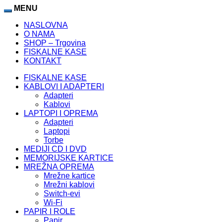
MENU
NASLOVNA
O NAMA
SHOP – Trgovina
FISKALNE KASE
KONTAKT
FISKALNE KASE
KABLOVI I ADAPTERI
Adapteri
Kablovi
LAPTOPI I OPREMA
Adapteri
Laptopi
Torbe
MEDIJI CD I DVD
MEMORIJSKE KARTICE
MREŽNA OPREMA
Mrežne kartice
Mrežni kablovi
Switch-evi
Wi-Fi
PAPIR I ROLE
Papir