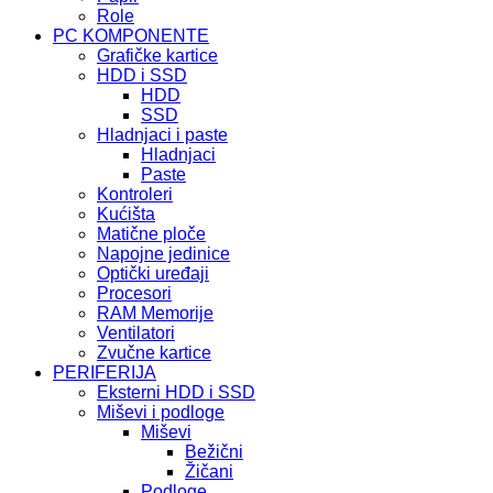
Role
PC KOMPONENTE
Grafičke kartice
HDD i SSD
HDD
SSD
Hladnjaci i paste
Hladnjaci
Paste
Kontroleri
Kućišta
Matične ploče
Napojne jedinice
Optički uređaji
Procesori
RAM Memorije
Ventilatori
Zvučne kartice
PERIFERIJA
Eksterni HDD i SSD
Miševi i podloge
Miševi
Bežični
Žičani
Podloge