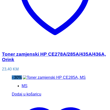
Toner zamjenski HP CE278A/285A/435A/436A,
Orink
23,40
KM
- 30%
MS
Dodaj u košaricu