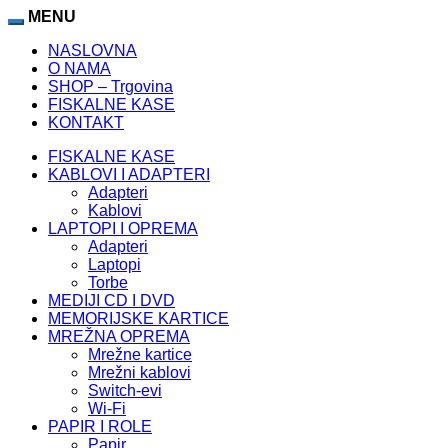
casino
MENU
Lidercasino
Padişahbet
atlasbet
atlasbet
atlasbet
jojobet
mat
NASLOVNA
O NAMA
SHOP – Trgovina
FISKALNE KASE
KONTAKT
FISKALNE KASE
KABLOVI I ADAPTERI
Adapteri
Kablovi
LAPTOPI I OPREMA
Adapteri
Laptopi
Torbe
MEDIJI CD I DVD
MEMORIJSKE KARTICE
MREŽNA OPREMA
Mrežne kartice
Mrežni kablovi
Switch-evi
Wi-Fi
PAPIR I ROLE
Papir