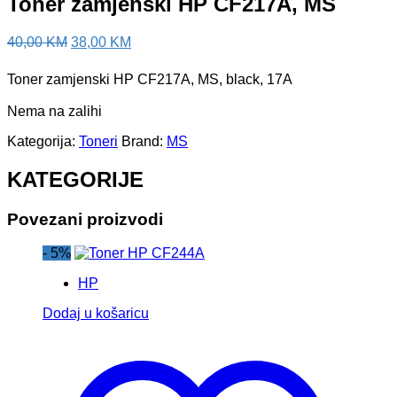
Toner zamjenski HP CF217A, MS
Izvorna
Trenutna
40,00
KM
38,00
KM
cijena
cijena
bila
je:
Toner zamjenski HP CF217A, MS, black, 17A
je:
38,00 KM.
40,00 KM.
Nema na zalihi
Kategorija:
Toneri
Brand:
MS
KATEGORIJE
Povezani proizvodi
- 5%
HP
Dodaj u košaricu