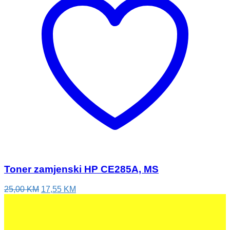
Toner zamjenski HP CE285A, MS
Izvorna
Trenutna
25,00
KM
17,55
KM
cijena
cijena
bila
je:
je:
17,55 KM.
25,00 KM.