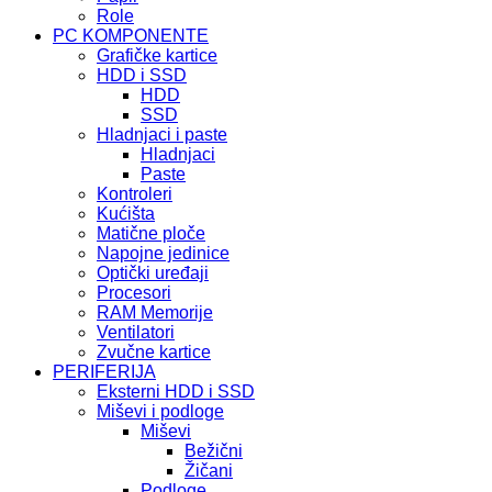
Role
PC KOMPONENTE
Grafičke kartice
HDD i SSD
HDD
SSD
Hladnjaci i paste
Hladnjaci
Paste
Kontroleri
Kućišta
Matične ploče
Napojne jedinice
Optički uređaji
Procesori
RAM Memorije
Ventilatori
Zvučne kartice
PERIFERIJA
Eksterni HDD i SSD
Miševi i podloge
Miševi
Bežični
Žičani
Podloge