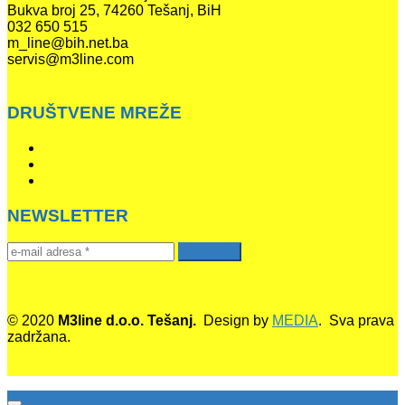
Bukva broj 25, 74260 Tešanj, BiH
032 650 515
m_line@bih.net.ba
servis@m3line.com
DRUŠTVENE MREŽE
NEWSLETTER
© 2020
M3line d.o.o. Tešanj.
Design by
MEDIA
. Sva prava
zadržana.