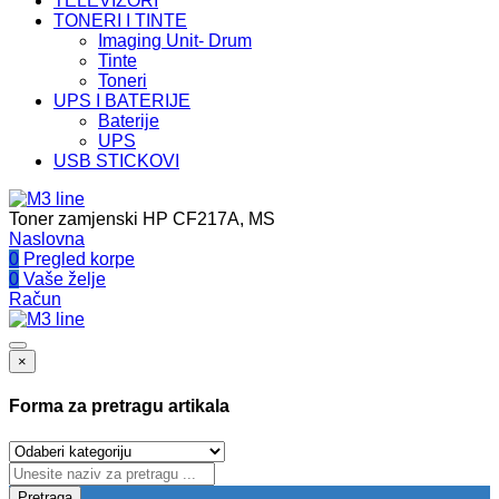
TELEVIZORI
TONERI I TINTE
Imaging Unit- Drum
Tinte
Toneri
UPS I BATERIJE
Baterije
UPS
USB STICKOVI
Toner zamjenski HP CF217A, MS
Naslovna
0
Pregled korpe
0
Vaše želje
Račun
×
Forma za pretragu artikala
Pretraga