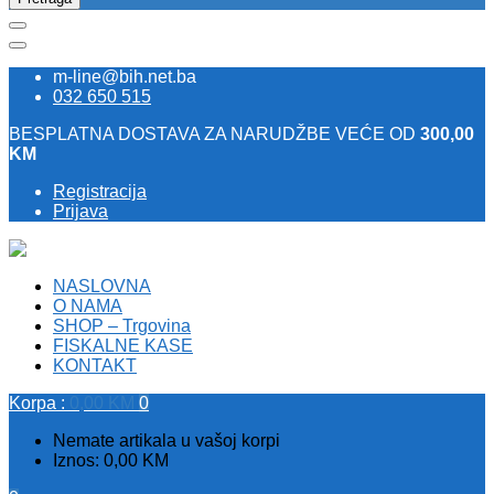
m-line@bih.net.ba
032 650 515
BESPLATNA DOSTAVA ZA NARUDŽBE VEĆE OD
300,00
KM
Registracija
Prijava
NASLOVNA
O NAMA
SHOP – Trgovina
FISKALNE KASE
KONTAKT
Korpa :
0,00
KM
0
Nemate artikala u vašoj korpi
Iznos:
0,00
KM