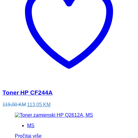
Toner HP CF244A
Izvorna
Trenutna
119,00
KM
113,05
KM
cijena
cijena
bila
je:
je:
113,05 KM.
MS
119,00 KM.
Pročitaj više