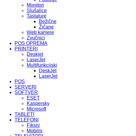
Monitori
Slušalice
Tastature
Bežične
Žičane
Web kamere
Zvučnici
POS OPREMA
PRINTERI
Deskjet
LaserJet
Multifunkcijski
DeskJet
LaserJet
POS
SERVERI
SOFTVER
ESET
Kaspersky
Microsoft
TABLETI
TELEFONI
Fiksni
Mobilni