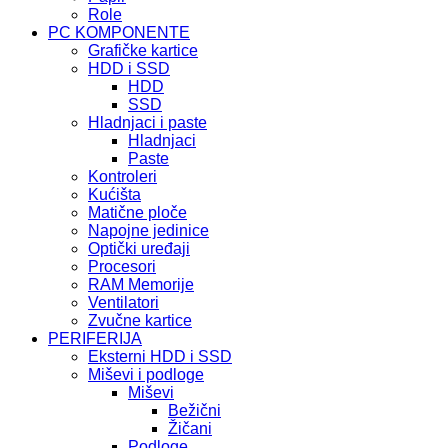
Role
PC KOMPONENTE
Grafičke kartice
HDD i SSD
HDD
SSD
Hladnjaci i paste
Hladnjaci
Paste
Kontroleri
Kućišta
Matične ploče
Napojne jedinice
Optički uređaji
Procesori
RAM Memorije
Ventilatori
Zvučne kartice
PERIFERIJA
Eksterni HDD i SSD
Miševi i podloge
Miševi
Bežični
Žičani
Podloge