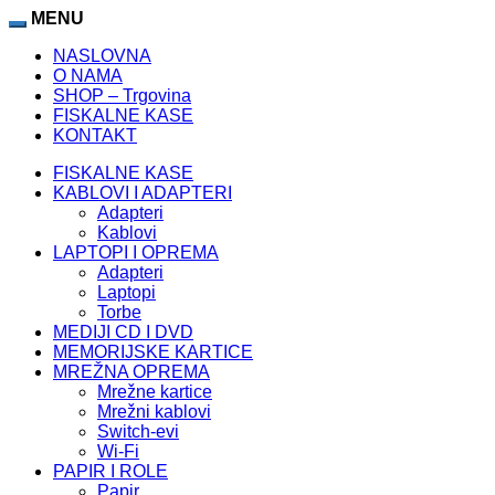
MENU
NASLOVNA
O NAMA
SHOP – Trgovina
FISKALNE KASE
KONTAKT
FISKALNE KASE
KABLOVI I ADAPTERI
Adapteri
Kablovi
LAPTOPI I OPREMA
Adapteri
Laptopi
Torbe
MEDIJI CD I DVD
MEMORIJSKE KARTICE
MREŽNA OPREMA
Mrežne kartice
Mrežni kablovi
Switch-evi
Wi-Fi
PAPIR I ROLE
Papir