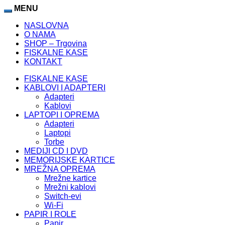
MENU
NASLOVNA
O NAMA
SHOP – Trgovina
FISKALNE KASE
KONTAKT
FISKALNE KASE
KABLOVI I ADAPTERI
Adapteri
Kablovi
LAPTOPI I OPREMA
Adapteri
Laptopi
Torbe
MEDIJI CD I DVD
MEMORIJSKE KARTICE
MREŽNA OPREMA
Mrežne kartice
Mrežni kablovi
Switch-evi
Wi-Fi
PAPIR I ROLE
Papir