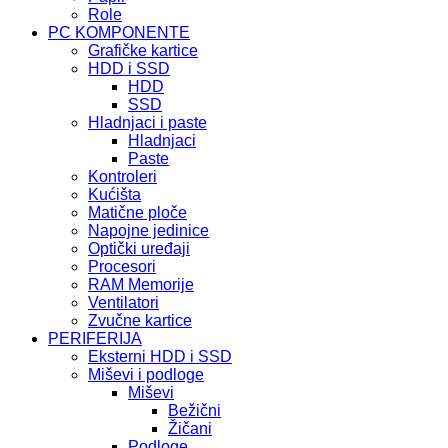
Role
PC KOMPONENTE
Grafičke kartice
HDD i SSD
HDD
SSD
Hladnjaci i paste
Hladnjaci
Paste
Kontroleri
Kućišta
Matične ploče
Napojne jedinice
Optički uređaji
Procesori
RAM Memorije
Ventilatori
Zvučne kartice
PERIFERIJA
Eksterni HDD i SSD
Miševi i podloge
Miševi
Bežični
Žičani
Podloge