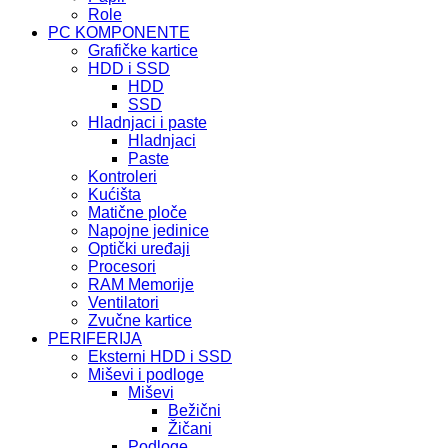
Role
PC KOMPONENTE
Grafičke kartice
HDD i SSD
HDD
SSD
Hladnjaci i paste
Hladnjaci
Paste
Kontroleri
Kućišta
Matične ploče
Napojne jedinice
Optički uređaji
Procesori
RAM Memorije
Ventilatori
Zvučne kartice
PERIFERIJA
Eksterni HDD i SSD
Miševi i podloge
Miševi
Bežični
Žičani
Podloge