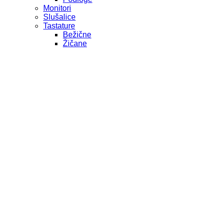
Monitori
Slušalice
Tastature
Bežične
Žičane
Web kamere
Zvučnici
POS OPREMA
PRINTERI
Deskjet
LaserJet
Multifunkcijski
DeskJet
LaserJet
POS
SERVERI
SOFTVER
ESET
Kaspersky
Microsoft
TABLETI
TELEFONI
Fiksni
Mobilni