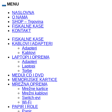
MENU
NASLOVNA
O NAMA
SHOP – Trgovina
FISKALNE KASE
KONTAKT
FISKALNE KASE
KABLOVI I ADAPTERI
Adapteri
Kablovi
LAPTOPI I OPREMA
Adapteri
Laptopi
Torbe
MEDIJI CD I DVD
MEMORIJSKE KARTICE
MREŽNA OPREMA
Mrežne kartice
Mrežni kablovi
Switch-evi
Wi-Fi
PAPIR I ROLE
Papir