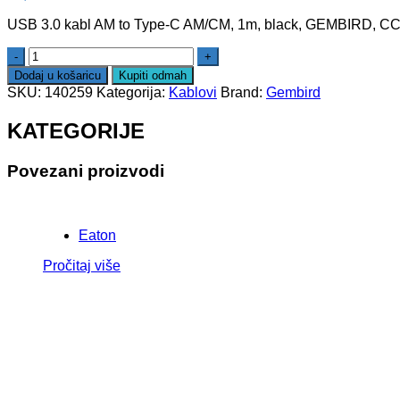
USB 3.0 kabl AM to Type-C AM/CM, 1m, black, GEMBIRD,
Dodaj u košaricu
Kupiti odmah
SKU:
140259
Kategorija:
Kablovi
Brand:
Gembird
KATEGORIJE
Povezani proizvodi
Eaton
Pročitaj više