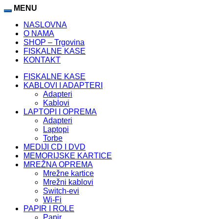
ercasino
MENU
Padişahbet
atlasbet
atlasbet
atlasbet
jojobet
matbet
lunabe
NASLOVNA
O NAMA
SHOP – Trgovina
FISKALNE KASE
KONTAKT
FISKALNE KASE
KABLOVI I ADAPTERI
Adapteri
Kablovi
LAPTOPI I OPREMA
Adapteri
Laptopi
Torbe
MEDIJI CD I DVD
MEMORIJSKE KARTICE
MREŽNA OPREMA
Mrežne kartice
Mrežni kablovi
Switch-evi
Wi-Fi
PAPIR I ROLE
Papir