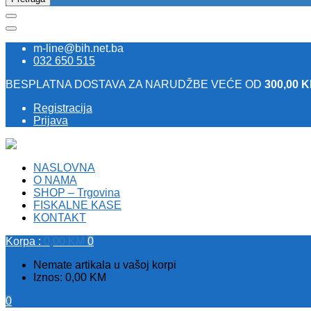
m-line@bih.net.ba
032 650 515
BESPLATNA DOSTAVA ZA NARUDŽBE VEĆE OD
300,00 
Registracija
Prijava
NASLOVNA
O NAMA
SHOP – Trgovina
FISKALNE KASE
KONTAKT
Korpa :
0,00
KM
0
Nemate artikala u vašoj korpi
Iznos:
0,00
KM
0