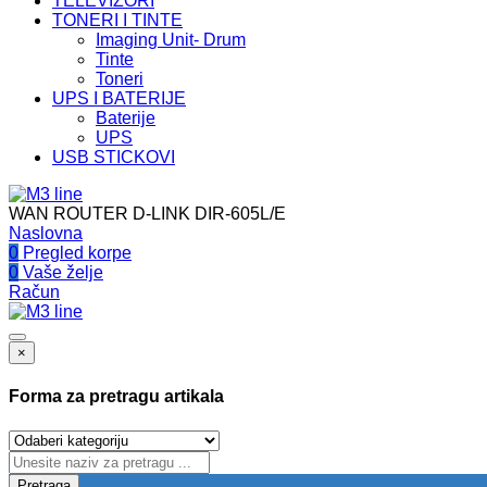
TELEVIZORI
TONERI I TINTE
Imaging Unit- Drum
Tinte
Toneri
UPS I BATERIJE
Baterije
UPS
USB STICKOVI
WAN ROUTER D-LINK DIR-605L/E
Naslovna
0
Pregled korpe
0
Vaše želje
Račun
×
Forma za pretragu artikala
Pretraga