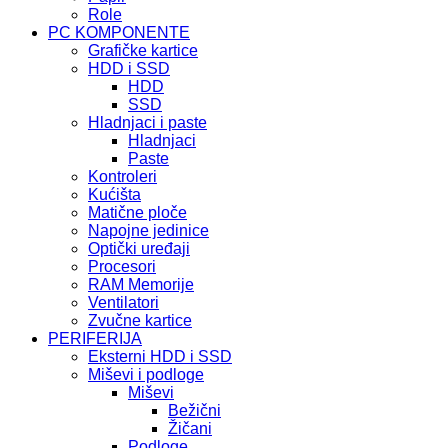
Role
PC KOMPONENTE
Grafičke kartice
HDD i SSD
HDD
SSD
Hladnjaci i paste
Hladnjaci
Paste
Kontroleri
Kućišta
Matične ploče
Napojne jedinice
Optički uređaji
Procesori
RAM Memorije
Ventilatori
Zvučne kartice
PERIFERIJA
Eksterni HDD i SSD
Miševi i podloge
Miševi
Bežični
Žičani
Podloge