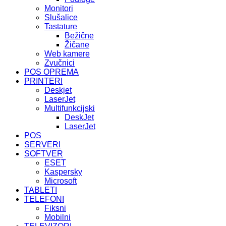
Monitori
Slušalice
Tastature
Bežične
Žičane
Web kamere
Zvučnici
POS OPREMA
PRINTERI
Deskjet
LaserJet
Multifunkcijski
DeskJet
LaserJet
POS
SERVERI
SOFTVER
ESET
Kaspersky
Microsoft
TABLETI
TELEFONI
Fiksni
Mobilni