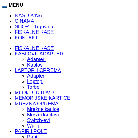
aycasino
MENU
turboslot
nakitbahis
kingroyal
casibom
NASLOVNA
O NAMA
SHOP – Trgovina
FISKALNE KASE
KONTAKT
FISKALNE KASE
KABLOVI I ADAPTERI
Adapteri
Kablovi
LAPTOPI I OPREMA
Adapteri
Laptopi
Torbe
MEDIJI CD I DVD
MEMORIJSKE KARTICE
MREŽNA OPREMA
Mrežne kartice
Mrežni kablovi
Switch-evi
Wi-Fi
PAPIR I ROLE
Papir