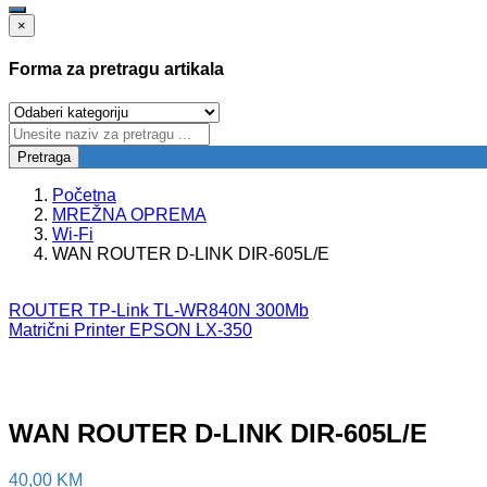
×
Forma za pretragu artikala
Pretraga
Početna
MREŽNA OPREMA
Wi-Fi
WAN ROUTER D-LINK DIR-605L/E
ROUTER TP-Link TL-WR840N 300Mb
Matrični Printer EPSON LX-350
WAN ROUTER D-LINK DIR-605L/E
40,00
KM