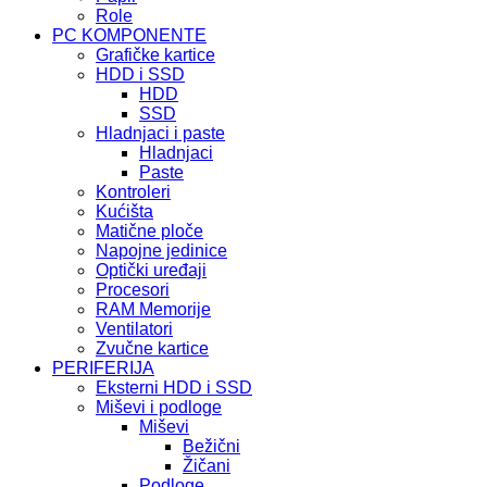
Role
PC KOMPONENTE
Grafičke kartice
HDD i SSD
HDD
SSD
Hladnjaci i paste
Hladnjaci
Paste
Kontroleri
Kućišta
Matične ploče
Napojne jedinice
Optički uređaji
Procesori
RAM Memorije
Ventilatori
Zvučne kartice
PERIFERIJA
Eksterni HDD i SSD
Miševi i podloge
Miševi
Bežični
Žičani
Podloge