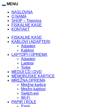
MENU
NASLOVNA
O NAMA
SHOP – Trgovina
FISKALNE KASE
KONTAKT
FISKALNE KASE
KABLOVI I ADAPTERI
Adapteri
Kablovi
LAPTOPI I OPREMA
Adapteri
Laptopi
Torbe
MEDIJI CD I DVD
MEMORIJSKE KARTICE
MREŽNA OPREMA
Mrežne kartice
Mrežni kablovi
Switch-evi
Wi-Fi
PAPIR I ROLE
Papir