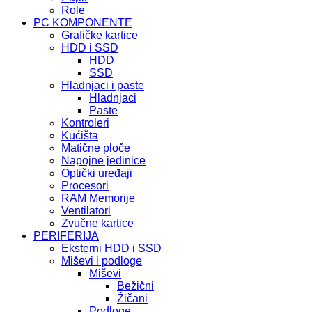
Role
PC KOMPONENTE
Grafičke kartice
HDD i SSD
HDD
SSD
Hladnjaci i paste
Hladnjaci
Paste
Kontroleri
Kućišta
Matične ploče
Napojne jedinice
Optički uređaji
Procesori
RAM Memorije
Ventilatori
Zvučne kartice
PERIFERIJA
Eksterni HDD i SSD
Miševi i podloge
Miševi
Bežični
Žičani
Podloge