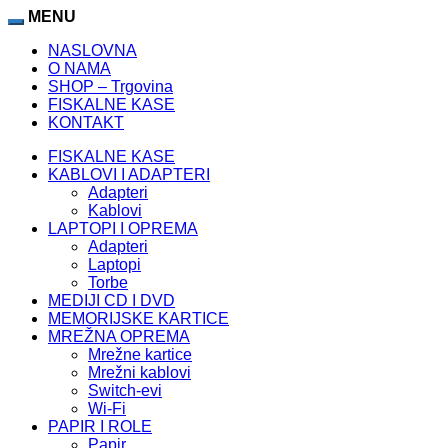
MENU
NASLOVNA
O NAMA
SHOP – Trgovina
FISKALNE KASE
KONTAKT
FISKALNE KASE
KABLOVI I ADAPTERI
Adapteri
Kablovi
LAPTOPI I OPREMA
Adapteri
Laptopi
Torbe
MEDIJI CD I DVD
MEMORIJSKE KARTICE
MREŽNA OPREMA
Mrežne kartice
Mrežni kablovi
Switch-evi
Wi-Fi
PAPIR I ROLE
Papir