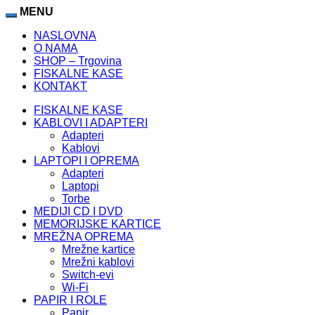
MENU
NASLOVNA
O NAMA
SHOP – Trgovina
FISKALNE KASE
KONTAKT
FISKALNE KASE
KABLOVI I ADAPTERI
Adapteri
Kablovi
LAPTOPI I OPREMA
Adapteri
Laptopi
Torbe
MEDIJI CD I DVD
MEMORIJSKE KARTICE
MREŽNA OPREMA
Mrežne kartice
Mrežni kablovi
Switch-evi
Wi-Fi
PAPIR I ROLE
Papir