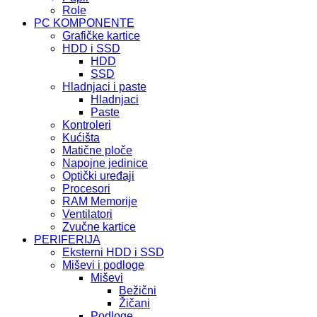
Role
PC KOMPONENTE
Grafičke kartice
HDD i SSD
HDD
SSD
Hladnjaci i paste
Hladnjaci
Paste
Kontroleri
Kućišta
Matične ploče
Napojne jedinice
Optički uređaji
Procesori
RAM Memorije
Ventilatori
Zvučne kartice
PERIFERIJA
Eksterni HDD i SSD
Miševi i podloge
Miševi
Bežični
Žičani
Podloge