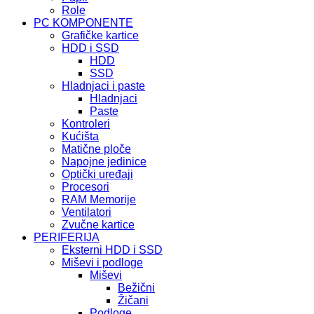
Role
PC KOMPONENTE
Grafičke kartice
HDD i SSD
HDD
SSD
Hladnjaci i paste
Hladnjaci
Paste
Kontroleri
Kućišta
Matične ploče
Napojne jedinice
Optički uređaji
Procesori
RAM Memorije
Ventilatori
Zvučne kartice
PERIFERIJA
Eksterni HDD i SSD
Miševi i podloge
Miševi
Bežični
Žičani
Podloge