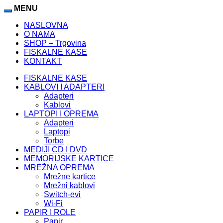
et
Padişahbet
MENU
Galabet Giriş
ligobet
Hitbet
porno izle
Vippark
kingroy
NASLOVNA
O NAMA
SHOP – Trgovina
FISKALNE KASE
KONTAKT
FISKALNE KASE
KABLOVI I ADAPTERI
Adapteri
Kablovi
LAPTOPI I OPREMA
Adapteri
Laptopi
Torbe
MEDIJI CD I DVD
MEMORIJSKE KARTICE
MREŽNA OPREMA
Mrežne kartice
Mrežni kablovi
Switch-evi
Wi-Fi
PAPIR I ROLE
Papir