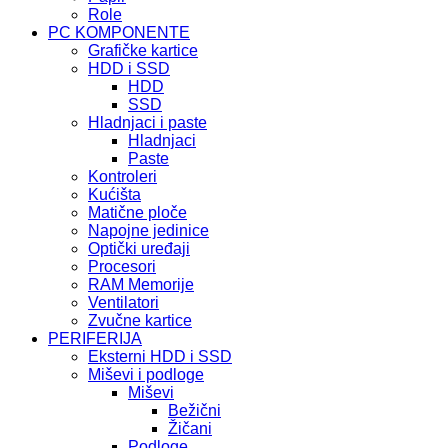
Role
PC KOMPONENTE
Grafičke kartice
HDD i SSD
HDD
SSD
Hladnjaci i paste
Hladnjaci
Paste
Kontroleri
Kućišta
Matične ploče
Napojne jedinice
Optički uređaji
Procesori
RAM Memorije
Ventilatori
Zvučne kartice
PERIFERIJA
Eksterni HDD i SSD
Miševi i podloge
Miševi
Bežični
Žičani
Podloge