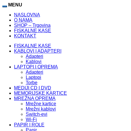
MENU
NASLOVNA
O NAMA
SHOP – Trgovina
FISKALNE KASE
KONTAKT
FISKALNE KASE
KABLOVI I ADAPTERI
Adapteri
Kablovi
LAPTOPI I OPREMA
Adapteri
Laptopi
Torbe
MEDIJI CD I DVD
MEMORIJSKE KARTICE
MREŽNA OPREMA
Mrežne kartice
Mrežni kablovi
Switch-evi
Wi-Fi
PAPIR I ROLE
Papir