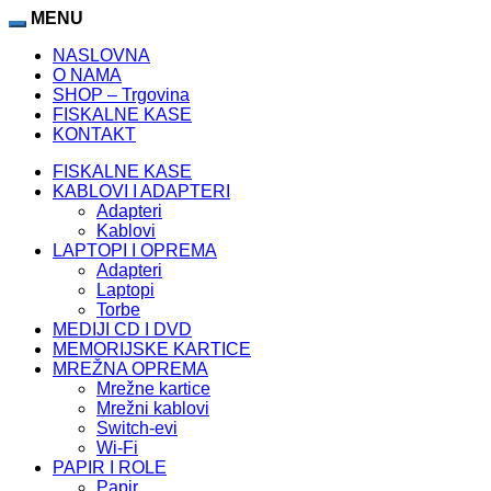
MENU
NASLOVNA
O NAMA
SHOP – Trgovina
FISKALNE KASE
KONTAKT
FISKALNE KASE
KABLOVI I ADAPTERI
Adapteri
Kablovi
LAPTOPI I OPREMA
Adapteri
Laptopi
Torbe
MEDIJI CD I DVD
MEMORIJSKE KARTICE
MREŽNA OPREMA
Mrežne kartice
Mrežni kablovi
Switch-evi
Wi-Fi
PAPIR I ROLE
Papir