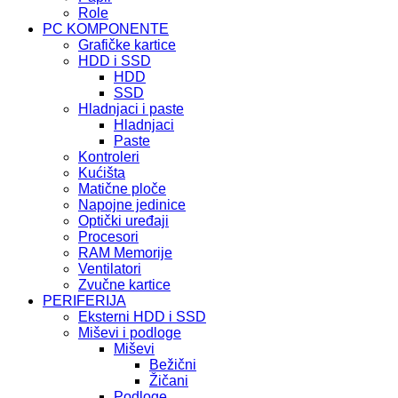
Role
PC KOMPONENTE
Grafičke kartice
HDD i SSD
HDD
SSD
Hladnjaci i paste
Hladnjaci
Paste
Kontroleri
Kućišta
Matične ploče
Napojne jedinice
Optički uređaji
Procesori
RAM Memorije
Ventilatori
Zvučne kartice
PERIFERIJA
Eksterni HDD i SSD
Miševi i podloge
Miševi
Bežični
Žičani
Podloge